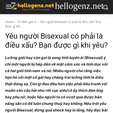
hellogenz.net
Home
Từ điển gen Z
Yêu người Bisexual có phải là điều xấu? Bạn
được gì khi...
Yêu người Bisexual có phải là
điều xấu? Bạn được gì khi yêu?
Lưỡng giới hay còn gọi là song tính luyến ái (Bisexual) ý
chỉ một người bị hấp dẫn về mặt cảm xúc và tình dục với
cả hai giới tính nam và nữ. Nhiều người cho rằng việc
hẹn hò với một cô gái hay chàng trai lưỡng tính là điều
thật đáng sợ. Còn gì đau đầu hơn việc phải đấu tranh với
muôn vàn câu hỏi như rốt cục anh/cô ấy thích đàn ông
hay phụ nữ, hoặc liệu người ta có vượt qua được bản
năng sẵn có để luôn chung thuỷ hay không. Nếu trót yêu
người Bisexual, đừng quá shock hay lo lắng, hãy đọc bài