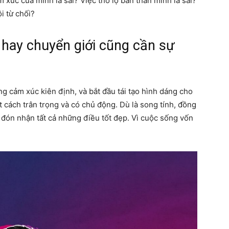
 xúc của mình là sai? Việc thổ lộ bản thân mình là sai?
i từ chối?
h hay chuyển giới cũng cần sự
g cảm xúc kiên định, và bắt đầu tái tạo hình dáng cho
cách trân trọng và có chủ động. Dù là song tính, đồng
 đón nhận tất cả những điều tốt đẹp. Vì cuộc sống vốn