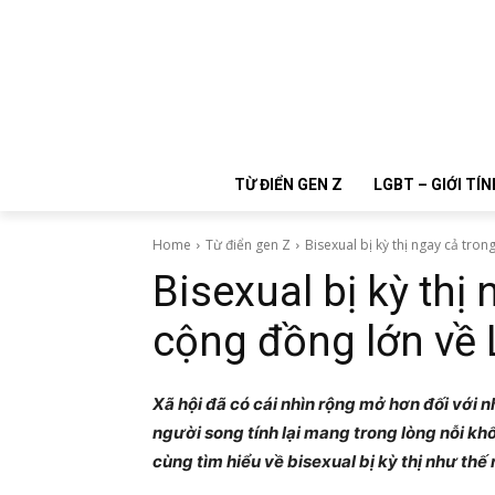
TỪ ĐIỂN GEN Z
LGBT – GIỚI TÍN
Home
Từ điển gen Z
Bisexual bị kỳ thị ngay cả tron
Bisexual bị kỳ thị
cộng đồng lớn về
Xã hội đã có cái nhìn rộng mở hơn đối v
người song tính lại mang trong lòng nỗi kh
cùng tìm hiểu về bisexual bị kỳ thị như th