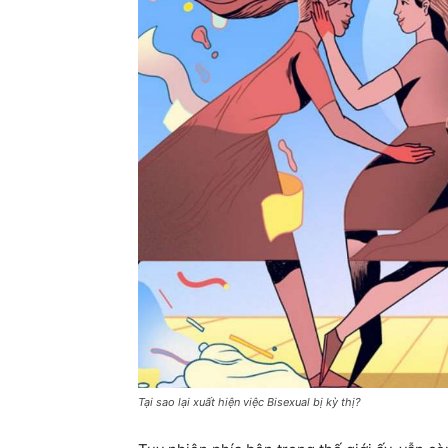
Tại sao lại xuất hiện việc Bisexual bị kỳ thị?