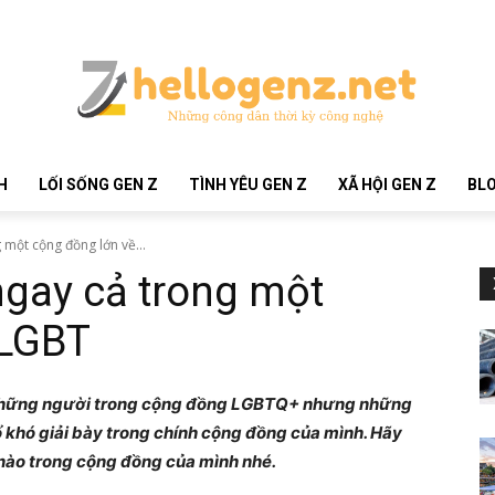
H
LỐI SỐNG GEN Z
TÌNH YÊU GEN Z
XÃ HỘI GEN Z
BLO
g một cộng đồng lớn về...
 ngay cả trong một
 LGBT
ới những người trong cộng đồng LGBTQ+ nhưng những
ổ khó giải bày trong chính cộng đồng của mình. Hãy
ế nào trong cộng đồng của mình nhé.