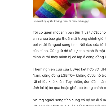
Bisexual bị kỳ thị không phải là điều hiếm gặp
Tôi có quen một anh bạn tên T và tự đặt ch
anh chưa bao giờ thoải mái trong chính giới 
bởi vì tôi là người song tính. Nỗi đau của tôi 
của mình. Cũng từ đó tôi tự cho mình là một
mình vì tôi thấy mình bị cô lập ở cộng đồng
Them nghiên cứu của USAid kết hợp với UNDP
Nam, cộng đồng LGBTQ+ không được hỗ trợ đầy
rất nhiều khó khăn. Tuy nhiên, đòn đánh tâ
tính lại bị bỏ qua hoặc ghét bỏ trong chính
Những người song tính cũng có hỷ nộ ái ố n