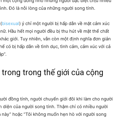
còn một cộng đồng nhỏ những người đặc biệt chịu nhiều
ình. Đó là nỗi lòng của những người song tính.
(
bisexual
) ý chỉ một người bị hấp dẫn về mặt cảm xúc
 nữ. Hầu hết mọi người đều bị thu hút về mặt thể chất
khác giới. Tuy nhiên, vẫn còn một định nghĩa đơn giản
hể có bị hấp dẫn về tình dục, tình cảm, cảm xúc với cả
ập”.
n trong trong thế giới của cộng
ười đồng tính, người chuyển giới đôi khi làm cho người
ện diện của người song tính. Thậm chí có nhiều người
 lạ này” hoặc “Tôi không muốn hẹn hò với người song