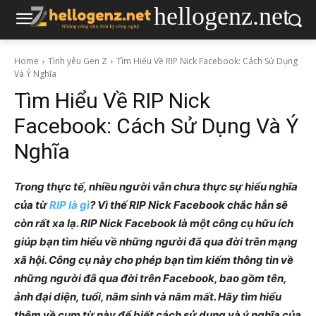
hellogenz.net
Home
Tình yêu Gen Z
Tìm Hiểu Về RIP Nick Facebook: Cách Sử Dụng
Và Ý Nghĩa
Tìm Hiểu Về RIP Nick
Facebook: Cách Sử Dụng Và Ý
Nghĩa
Trong thực tế, nhiều người vẫn chưa thực sự hiểu nghĩa
của từ
RIP là gì
? Vì thế RIP Nick Facebook chắc hẳn sẽ
còn rất xa lạ. RIP Nick Facebook là một công cụ hữu ích
giúp bạn tìm hiểu về những người đã qua đời trên mạng
xã hội. Công cụ này cho phép bạn tìm kiếm thông tin về
những người đã qua đời trên Facebook, bao gồm tên,
ảnh đại diện, tuổi, năm sinh và năm mất. Hãy tìm hiểu
thêm về cụm từ này để biết cách sử dụng và ý nghĩa của