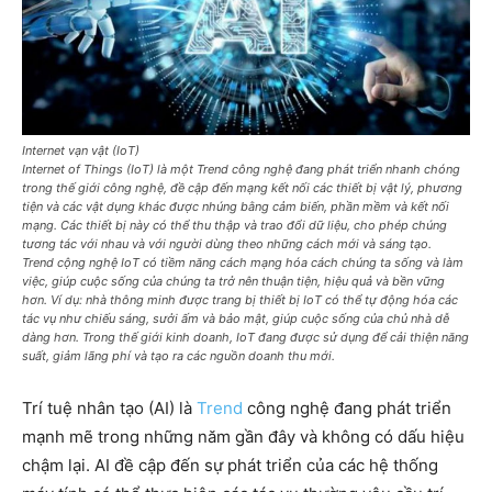
Internet vạn vật (IoT)
Internet of Things (IoT) là một Trend công nghệ đang phát triển nhanh chóng
trong thế giới công nghệ, đề cập đến mạng kết nối các thiết bị vật lý, phương
tiện và các vật dụng khác được nhúng bằng cảm biến, phần mềm và kết nối
mạng. Các thiết bị này có thể thu thập và trao đổi dữ liệu, cho phép chúng
tương tác với nhau và với người dùng theo những cách mới và sáng tạo.
Trend cộng nghệ IoT có tiềm năng cách mạng hóa cách chúng ta sống và làm
việc, giúp cuộc sống của chúng ta trở nên thuận tiện, hiệu quả và bền vững
hơn. Ví dụ: nhà thông minh được trang bị thiết bị IoT có thể tự động hóa các
tác vụ như chiếu sáng, sưởi ấm và bảo mật, giúp cuộc sống của chủ nhà dễ
dàng hơn. Trong thế giới kinh doanh, IoT đang được sử dụng để cải thiện năng
suất, giảm lãng phí và tạo ra các nguồn doanh thu mới.
Trí tuệ nhân tạo (AI) là
Trend
công nghệ đang phát triển
mạnh mẽ trong những năm gần đây và không có dấu hiệu
chậm lại. AI đề cập đến sự phát triển của các hệ thống