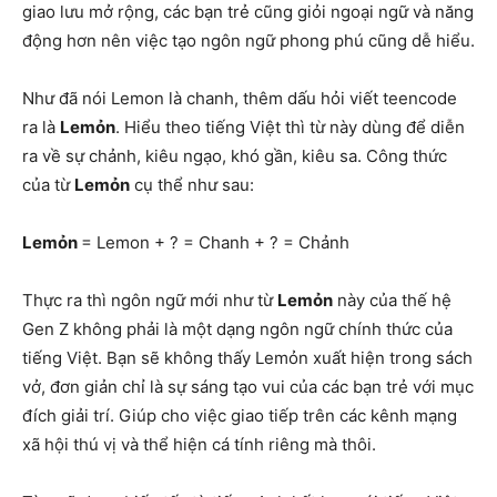
giao lưu mở rộng, các bạn trẻ cũng giỏi ngoại ngữ và năng
động hơn nên việc tạo ngôn ngữ phong phú cũng dễ hiểu.
Như đã nói Lemon là chanh, thêm dấu hỏi viết teencode
ra là
Lemỏn
. Hiểu theo tiếng Việt thì từ này dùng để diễn
ra về sự chảnh, kiêu ngạo, khó gần, kiêu sa. Công thức
của từ
Lemỏn
cụ thể như sau:
Lemỏn
= Lemon + ? = Chanh + ? = Chảnh
Thực ra thì ngôn ngữ mới như từ
Lemỏn
này của thế hệ
Gen Z không phải là một dạng ngôn ngữ chính thức của
tiếng Việt. Bạn sẽ không thấy Lemỏn xuất hiện trong sách
vở, đơn giản chỉ là sự sáng tạo vui của các bạn trẻ với mục
đích giải trí. Giúp cho việc giao tiếp trên các kênh mạng
xã hội thú vị và thể hiện cá tính riêng mà thôi.