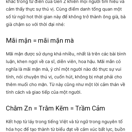
khác trong từ điển của Gen Z khiến mọi người tìm hiểu và
cảm thấy thực sự thú vị. Cùng điểm danh tổng quan một
số từ ngữ hot thời gian này để không trở thành ông già, bà
già chậm so với thời đại nhé:
Mãi mận = mãi mặn mà
Mãi mận được sử dụng khá nhiều, nhất là trên các bài bình
luận, khen ngợi về ca sĩ, diễn viên, hoa hậu. Mãi mẫn có
nghĩa là mãi mặn mà, ý chỉ một người nào đó thực sự vui
tính, nói chuyện thú vị, cuốn hút, không bị nhạt phải cho
thêm muối cho mặn. Từ này cũng như một lời cảm thán về
tính cách và giao tiếp của một người.
Chằm Zn = Trằm Kẽm = Trầm Cảm
Kết hợp từ láy trong tiếng Việt và từ ngữ trong nguyên tố
hóa học để tạo thành từ biểu đạt về cảm xúc bất lực, buồn