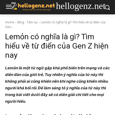
hellogenz.net
Home
Blog - Tâm sự
Lemỏn có nghĩa là gì? Tìm hiểu về từ điển của
Gen...
Lemỏn có nghĩa là gì? Tìm
hiểu về từ điển của Gen Z hiện
nay
Lemỏn là một từ ngữ gặp khá phổ biến trên mạng và các
diễn đàn của giới trẻ. Tuy nhiên ý nghĩa của từ này thì
không phải ai cũng khiến nên khi nghe cũng khiến nhiều
người khá bối rối. Để làm sáng tỏ ý nghĩa của từ này thì
trong bài viết dưới đây sẽ có diễn giải chi tiết cho mọi
người hiểu.