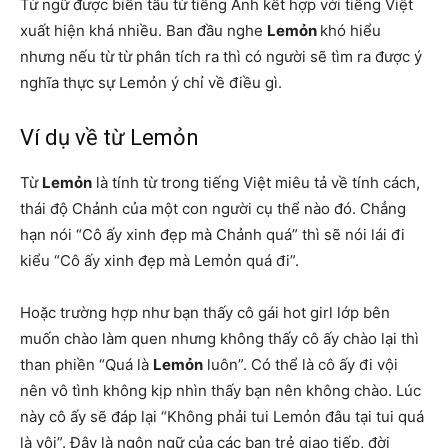
Từ ngữ được biến tấu từ tiếng Anh kết hợp với tiếng Việt
xuất hiện khá nhiều. Ban đầu nghe
Lemỏn
khó hiểu
nhưng nếu từ từ phân tích ra thì có người sẽ tìm ra được ý
nghĩa thực sự Lemỏn ý chỉ về điều gì.
Ví dụ về từ Lemỏn
Từ
Lemỏn
là tính từ trong tiếng Việt miêu tả về tính cách,
thái độ Chảnh của một con người cụ thể nào đó. Chẳng
hạn nói “Cô ấy xinh đẹp mà Chảnh quá” thì sẽ nói lái đi
kiểu “Cô ấy xinh đẹp mà Lemỏn quá đi”.
Hoặc trường hợp như bạn thấy cô gái hot girl lớp bên
muốn chào làm quen nhưng không thấy cô ấy chào lại thì
than phiền “Quá là
Lemỏn
luôn”. Có thể là cô ấy đi vội
nên vô tình không kịp nhìn thấy bạn nên không chào. Lúc
này cô ấy sẽ đáp lại “Không phải tui Lemỏn đâu tại tui quá
là vội”. Đây là ngôn ngữ của các bạn trẻ giao tiếp, đời