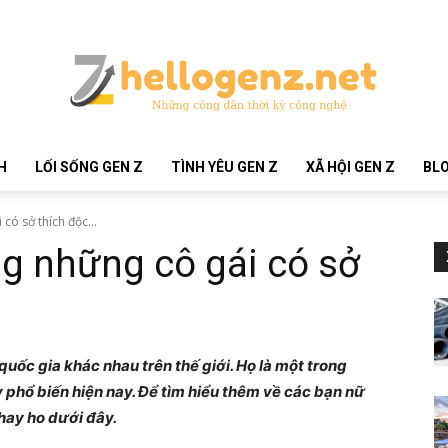
H
LỐI SỐNG GEN Z
TÌNH YÊU GEN Z
XÃ HỘI GEN Z
BLO
có sở thích độc...
g những cô gái có sở
quốc gia khác nhau trên thế giới. Họ là một trong
phổ biến hiện nay. Để tìm hiểu thêm về các bạn nữ
hay ho dưới đây.