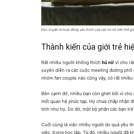
Đọc truyện là hoạt động yêu thích của các hủ nữ trên thế gi
Thành kiến của giới trẻ hi
Rất nhiều người không thích
hủ nữ
vì cho rằ
xuyên diễn ra các cuộc meeting đường phố gâ
nhóm fan couple nào cũng vậy, có rất nhiều
Bên cạnh đó, nhiều bạn còn ghét bởi vì cho r
mối quan hệ phức tạp. Họ chưa chấp nhận đ
tính như họ. Do đó, một bộ phận các bạn trẻ
Cuối cùng là việc nhiều người do quá yêu t
việc, trong học tập. Từ đó, nhiều người đã