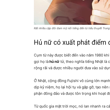
Rất nhiều cặp đôi đam mỹ nổi tiếng đến từ tiểu thuyết Trun
Hủ nữ có xuất phát điểm 
Cụm từ này được biết đến vào năm 1980 khi 
gọi họ là
hủ nữ
tử, theo nghĩa tiếng Nhật là c
rộng rãi và được nhiều người đưa vào sử dụ
Ở Nhật, cộng đồng Fujishi vô cùng lớn mạnh v
dịp kỷ niệm, họ lại hội tụ và gặp gỡ, tạo nê
phận đông đảo và được tôn trọng khi hoạt đ
Từ quốc gia mặt trời mọc, nó lan nhanh ra 