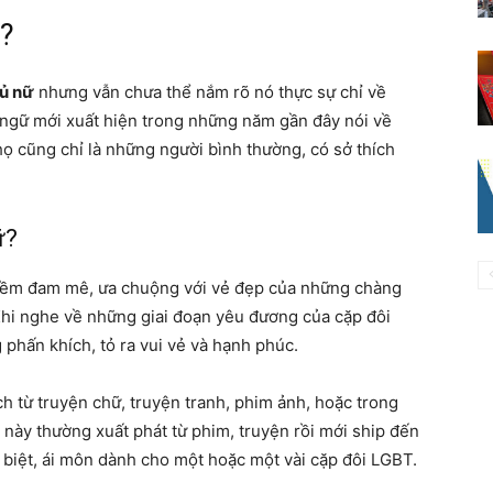
ì?
ủ nữ
nhưng vẫn chưa thể nắm rõ nó thực sự chỉ về
t ngữ mới xuất hiện trong những năm gần đây nói về
ọ cũng chỉ là những người bình thường, có sở thích
nữ?
 niềm đam mê, ưa chuộng với vẻ đẹp của những chàng
 Khi nghe về những giai đoạn yêu đương của cặp đôi
 phấn khích, tỏ ra vui vẻ và hạnh phúc.
ch từ truyện chữ, truyện tranh, phim ảnh, hoặc trong
i này thường xuất phát từ phim, truyện rồi mới ship đến
 biệt, ái môn dành cho một hoặc một vài cặp đôi LGBT.