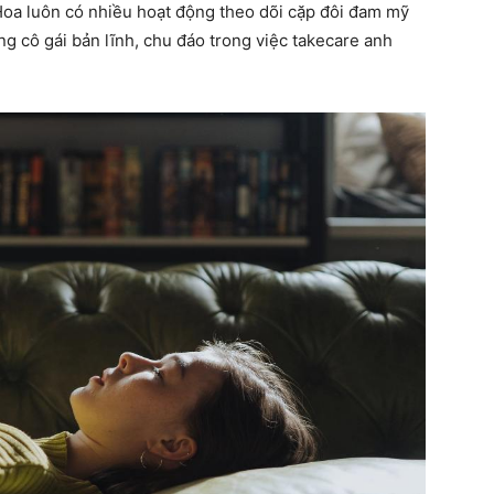
oa luôn có nhiều hoạt động theo dõi cặp đôi đam mỹ
g cô gái bản lĩnh, chu đáo trong việc takecare anh