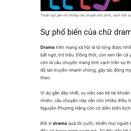
Thuật ngữ gắn với những câu chuyện bốc phốt, vạch trần sự
Sự phổ biến của chữ dram
Drama
trên mạng xã hội là từ lóng được nh
bất ngờ, trớ trêu. Đồng thời, còn xen lẫn cả
còn là câu chuyện mang tính vạch trần sự t
độ lan truyền nhanh chóng, gây tác động mạ
theo.
Ví dụ gần đây nhất, vụ việc sao kê tài khoản
nhiên, câu chuyện này vẫn còn nhiều điều b
Nguyễn Phương Hằng còn có diễn biến kịch 
Bởi vì
drama
quá lôi cuốn, khiến mọi người 
đều có trong mình sự tò mò. Từ đấy dẫn tới 