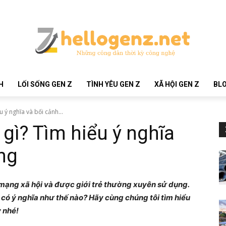
H
LỐI SỐNG GEN Z
TÌNH YÊU GEN Z
XÃ HỘI GEN Z
BLO
 ý nghĩa và bối cảnh...
 gì? Tìm hiểu ý nghĩa
ng
 mạng xã hội và được giới trẻ thường xuyên sử dụng.
ó ý nghĩa như thế nào? Hãy cùng chúng tôi tìm hiểu
y nhé!