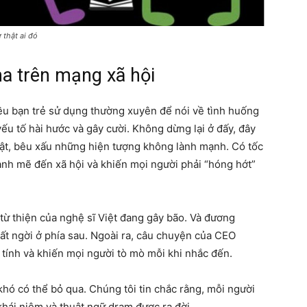
 thật ai đó
a trên mạng xã hội
iều bạn trẻ sử dụng thường xuyên để nói về tình huống
 yếu tố hài hước và gây cười. Không dừng lại ở đấy, đây
hật, bêu xấu những hiện tượng không lành mạnh. Có tốc
nh mẽ đến xã hội và khiến mọi người phải “hóng hớt”
 từ thiện của nghệ sĩ Việt đang gây bão. Và đương
ất ngời ở phía sau. Ngoài ra, câu chuyện của CEO
tính và khiến mọi người tò mò mỗi khi nhắc đến.
khó có thể bỏ qua. Chúng tôi tin chắc rằng, mỗi người
khái niệm và thuật ngữ dram được ra đời.