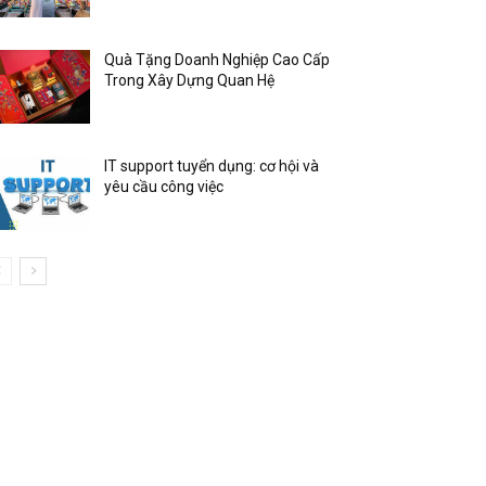
Quà Tặng Doanh Nghiệp Cao Cấp
Trong Xây Dựng Quan Hệ
IT support tuyển dụng: cơ hội và
yêu cầu công việc