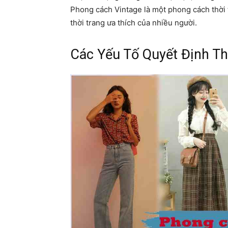
Phong cách Vintage là một phong cách thời t
thời trang ưa thích của nhiều người.
Các Yếu Tố Quyết Định Th