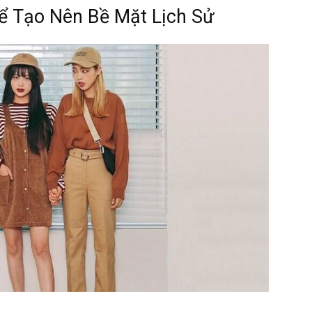
 Tạo Nên Bề Mặt Lịch Sử