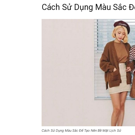
Cách Sử Dụng Màu Sắc Để
Cách Sử Dụng Màu Sắc Để Tạo Nên Bề Mặt Lịch Sử