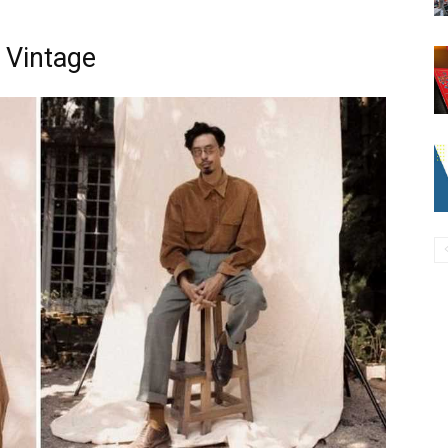
 Vintage