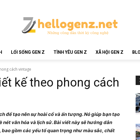
H
LỐI SỐNG GEN Z
TÌNH YÊU GEN Z
XÃ HỘI GEN Z
BLO
phong cách vintage
iết kế theo phong cách
h để tạo nên sự hoài cổ và ấn tượng. Nó giúp bạn tạo
 nét văn hóa và lịch sử. Bài viết này sẽ hướng dẫn
, bao gồm các yếu tố quan trọng như màu sắc, chất