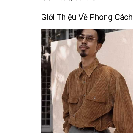
Giới Thiệu Về Phong Cách