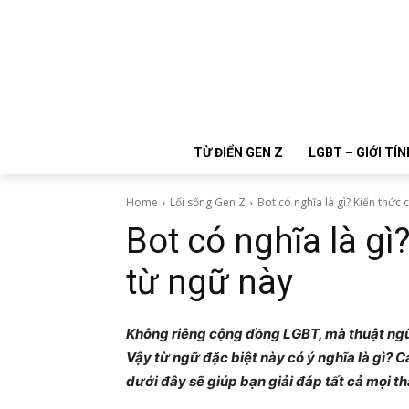
TỪ ĐIỂN GEN Z
LGBT – GIỚI TÍN
Home
Lối sống Gen Z
Bot có nghĩa là gì? Kiến thức c
Bot có nghĩa là gì
từ ngữ này
Không riêng cộng đồng LGBT, mà thuật ngữ 
Vậy từ ngữ đặc biệt này có ý nghĩa là gì? 
dưới đây sẽ giúp bạn giải đáp tất cả mọi t