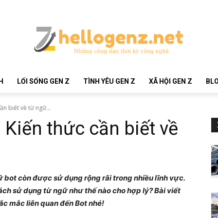
H
LỐI SỐNG GEN Z
TÌNH YÊU GEN Z
XÃ HỘI GEN Z
BLO
ần biết về từ ngữ...
? Kiến thức cần biết về
bot còn được sử dụng rộng rãi trong nhiều lĩnh vực.
Cách sử dụng từ ngữ như thế nào cho hợp lý? Bài viết
hắc mắc liên quan đến Bot nhé!